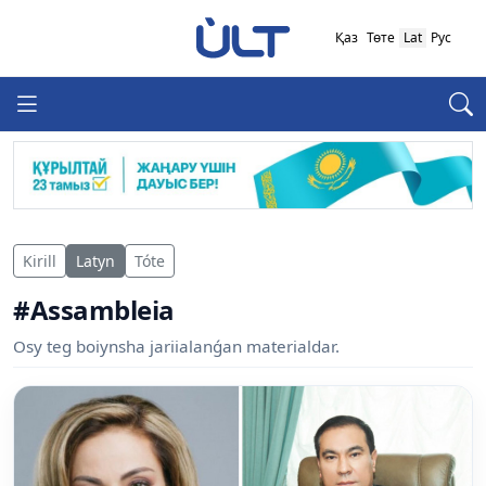
Қаз
Төте
Lat
Рус
Kirill
Latyn
Tóte
#Assambleia
Osy teg boiynsha jariialanǵan materialdar.