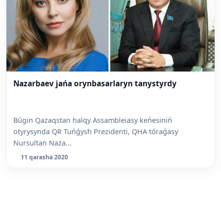
Nazarbaev jańa orynbasarlaryn tanystyrdy
Búgin Qazaqstan halqy Assambleiasy keńesiniń
otyrysynda QR Tuńǵysh Prezidenti, QHA tóraǵasy
Nursultan Naza...
11 qarasha 2020