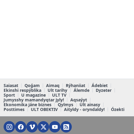
Saiasat
Qoǵam
Aimaq
Rýhaniiat
Ádebiet
Ekinshi respýblika
Ult tarihy
Álemde
Dyzeter
Sport
U magazine
ULT TV
Jumysshy mamandyqtar jyly!
Aqsaýyt
Ekonomika jáne biznes
Qylmys
Ult ainasy
Posttimes
ULT OBEKTIV
Aityldy - oryndaldy!
Ózekti