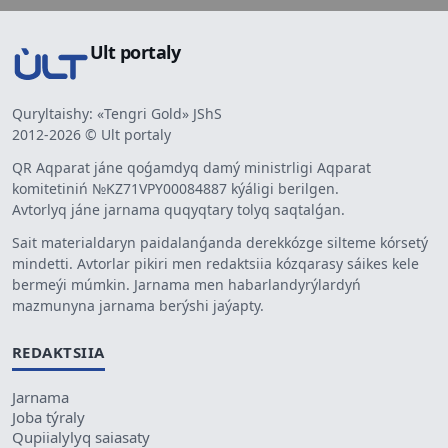
Ult portaly
Quryltaishy: «Tengri Gold» JShS
2012-2026 © Ult portaly
QR Aqparat jáne qoǵamdyq damý ministrligi Aqparat
komitetiniń №KZ71VPY00084887 kýáligi berilgen.
Avtorlyq jáne jarnama quqyqtary tolyq saqtalǵan.
Sait materialdaryn paidalanǵanda derekkózge silteme kórsetý
mindetti. Avtorlar pikiri men redaktsiia kózqarasy sáikes kele
bermeýi múmkin. Jarnama men habarlandyrýlardyń
mazmunyna jarnama berýshi jaýapty.
REDAKTSIIA
Jarnama
Joba týraly
Qupiialylyq saiasaty