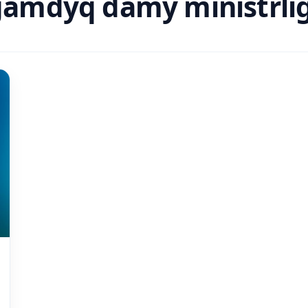
ǵamdyq damý ministrlig