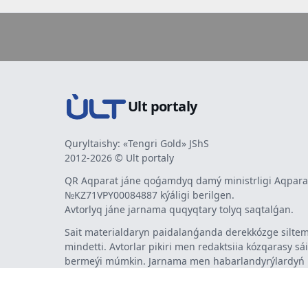
Ult portaly
Quryltaishy: «Tengri Gold» JShS
2012-2026 © Ult portaly
QR Aqparat jáne qoǵamdyq damý ministrligi Aqparat
№KZ71VPY00084887 kýáligi berilgen.
Avtorlyq jáne jarnama quqyqtary tolyq saqtalǵan.
Sait materialdaryn paidalanǵanda derekkózge siltem
mindetti. Avtorlar pikiri men redaktsiia kózqarasy sá
bermeýi múmkin. Jarnama men habarlandyrýlardy
jarnama berýshi jaýapty.