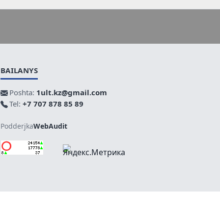
BAILANYS
Poshta:
1ult.kz@gmail.com
Tel:
+7 707 878 85 89
Podderjka
WebAudit