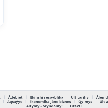
t
Ádebiet
Ekinshi respýblika
Ult tarihy
Álemd
Aqsaýyt
Ekonomika jáne biznes
Qylmys
Ult 
Aityldy - oryndaldy!
Ózekti