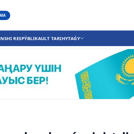
АМА
INSHI RESPÝBLIKA
ULT TARIHY
TAǴY