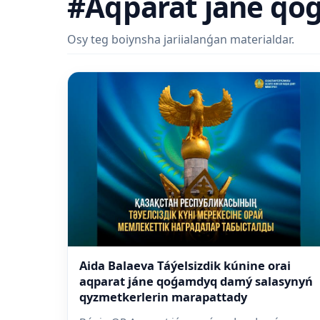
#Aqparat jáne qo
Osy teg boiynsha jariialanǵan materialdar.
Aida Balaeva Táýelsizdik kúnine orai
aqparat jáne qoǵamdyq damý salasynyń
qyzmetkerlerin marapattady