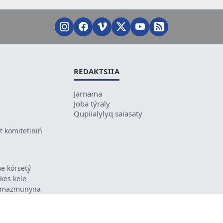
REDAKTSIIA
Jarnama
Joba týraly
Qupiialylyq saiasaty
 komitetiniń
e kórsetý
ikes kele
ń mazmunyna