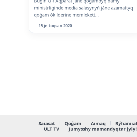
Búgin QR Aqparat jáne qoǵamdyq damý
ministrliginde media salasynyń jáne azamattyq
qoǵam ókilderine memlekett...
15 jeltoqsan 2020
Saiasat
Qoǵam
Aimaq
Rýhaniia
ULT TV
Jumysshy mamandyqtar jyly!