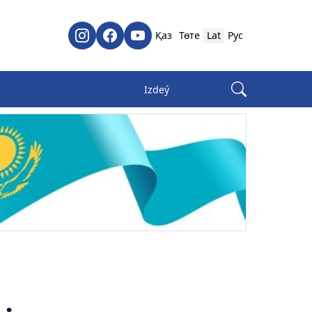
Қаз
Төте
Lat
Рус