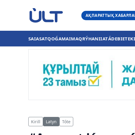
АҚПАРАТТЫҚ ХАБАРЛ
SAIASAT
QOǴAM
AIMAQ
RÝHANIIAT
ÁDEBIET
EK
Kirill
Latyn
Tóte