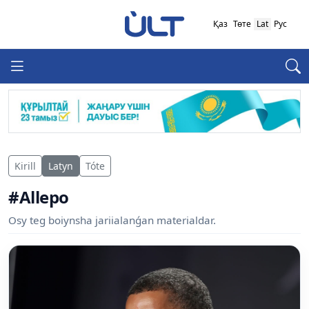
Қаз
Төте
Lat
Рус
Kirill
Latyn
Tóte
#Allepo
Osy teg boiynsha jariialanǵan materialdar.