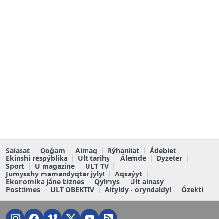
Saiasat
Qoǵam
Aimaq
Rýhaniiat
Ádebiet
Ekinshi respýblika
Ult tarihy
Álemde
Dyzeter
Sport
U magazine
ULT TV
Jumysshy mamandyqtar jyly!
Aqsaýyt
Ekonomika jáne biznes
Qylmys
Ult ainasy
Posttimes
ULT OBEKTIV
Aityldy - oryndaldy!
Ózekti