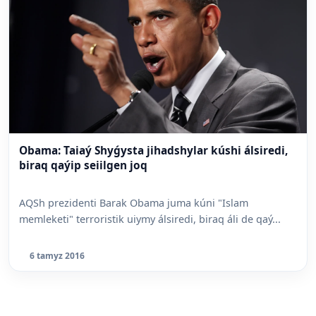
Obama: Taiaý Shyǵysta jihadshylar kúshi álsiredi,
biraq qaýip seiilgen joq
AQSh prezidenti Barak Obama juma kúni "Islam
memleketi" terroristik uiymy álsiredi, biraq áli de qaý...
6 tamyz 2016