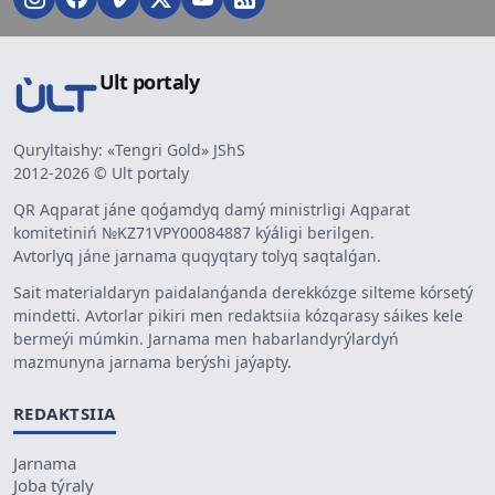
Ult portaly
Quryltaishy: «Tengri Gold» JShS
2012-2026 © Ult portaly
QR Aqparat jáne qoǵamdyq damý ministrligi Aqparat
komitetiniń №KZ71VPY00084887 kýáligi berilgen.
Avtorlyq jáne jarnama quqyqtary tolyq saqtalǵan.
Sait materialdaryn paidalanǵanda derekkózge silteme kórsetý
mindetti. Avtorlar pikiri men redaktsiia kózqarasy sáikes kele
bermeýi múmkin. Jarnama men habarlandyrýlardyń
mazmunyna jarnama berýshi jaýapty.
REDAKTSIIA
Jarnama
Joba týraly