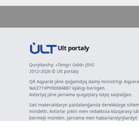
Ult portaly
Quryltaishy: «Tengri Gold» JShS
2012-2026 © Ult portaly
QR Aqparat jáne qoǵamdyq damý ministrligi Aqparat
№KZ71VPY00084887 kýáligi berilgen.
Avtorlyq jáne jarnama quqyqtary tolyq saqtalǵan.
Sait materialdaryn paidalanǵanda derekkózge siltem
mindetti. Avtorlar pikiri men redaktsiia kózqarasy sá
bermeýi múmkin. Jarnama men habarlandyrýlardy
jarnama berýshi jaýapty.