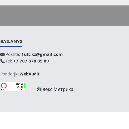
BAILANYS
Poshta:
1ult.kz@gmail.com
Tel:
+7 707 878 85 89
Podderjka
WebAudit