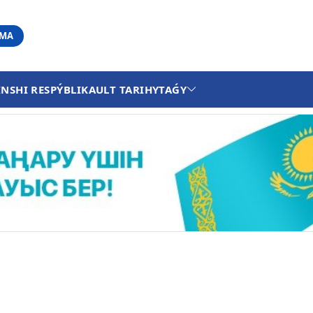
АМА
INSHI RESPÝBLIKA
ULT TARIHY
TAǴY