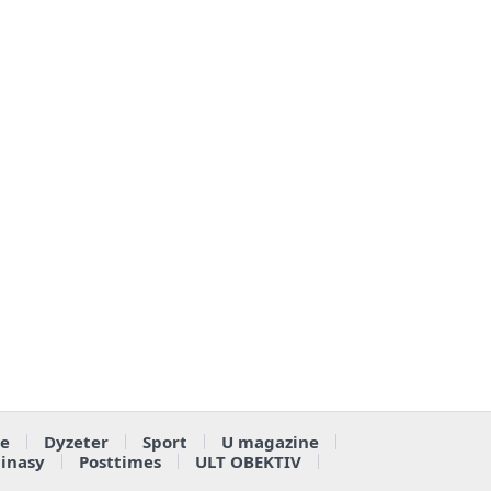
e
Dyzeter
Sport
U magazine
ainasy
Posttimes
ULT OBEKTIV