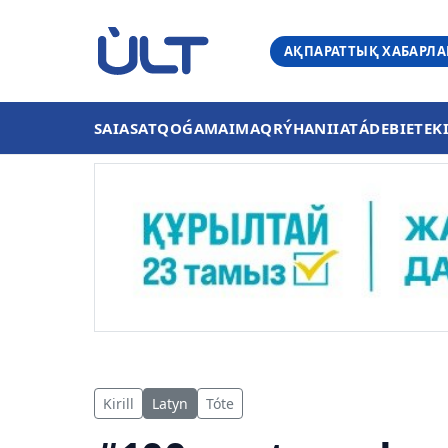
АҚПАРАТТЫҚ ХАБАРЛ
SAIASAT
QOǴAM
AIMAQ
RÝHANIIAT
ÁDEBIET
EK
Kirill
Latyn
Tóte