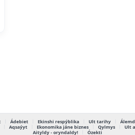
t
Ádebiet
Ekinshi respýblika
Ult tarihy
Álemd
Aqsaýyt
Ekonomika jáne biznes
Qylmys
Ult 
Aityldy - oryndaldy!
Ózekti