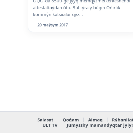
OQO-da 6500-ge jýyq memqyzmetkerkeshendi
attestattaýdan ótti. Bul týraly búgin Óńirlik
kommýnikatsiialar qyz...
20 maýsym 2017
Saiasat
Qoǵam
Aimaq
Rýhaniia
ULT TV
Jumysshy mamandyqtar jyly!