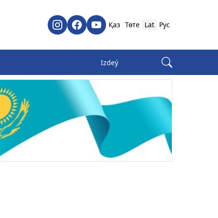
Қаз
Төте
Lat
Рус