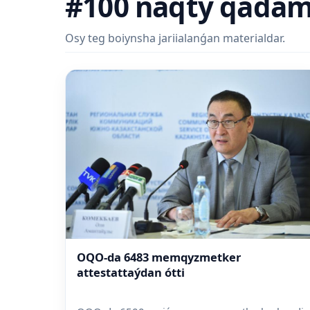
#100 naqty qada
Osy teg boiynsha jariialanǵan materialdar.
OQO-da 6483 memqyzmetker
attestattaýdan ótti