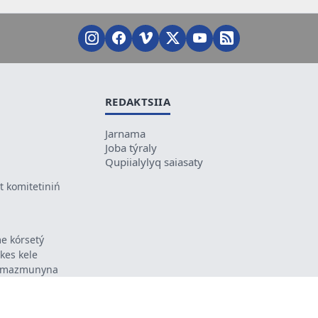
REDAKTSIIA
Jarnama
Joba týraly
Qupiialylyq saiasaty
 komitetiniń
e kórsetý
ikes kele
ń mazmunyna