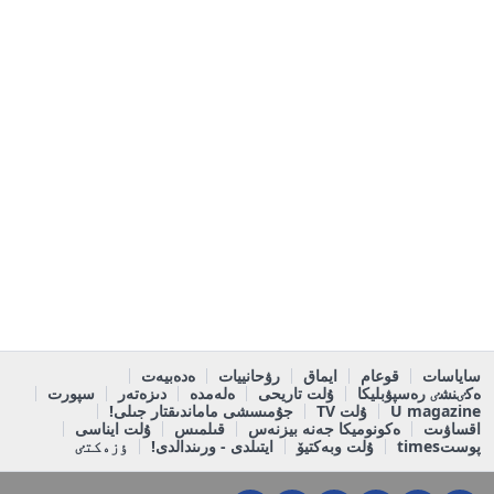
ساياسات
قوعام
ايماق
رۋحانييات
ەدەبيەت
ەكٸنشٸ رەسپۋبليكا
ۇلت تاريحى
ەلەمدە
دىزەتەر
سپورت
U magazine
ۇلت TV
جۇمىسشى ماماندىقتار جىلى!
اقساۋىت
ەكونوميكا جەنە بيزنەس
قىلمىس
ۇلت ايناسى
پوستtimes
ۇلت وبەكتيۆ
ايتىلدى - ورىندالدى!
ٶزەكتٸ