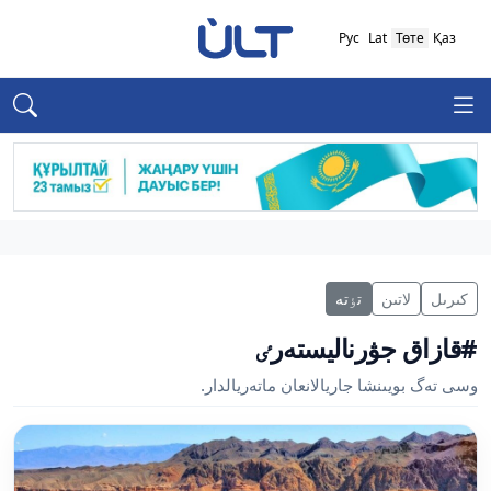
Рус
Lat
Төте
Қаз
كىرىل
لاتىن
تٶتە
#قازاق جۋرناليستەرٸ
وسى تەگ بويىنشا جاريالانعان ماتەريالدار.