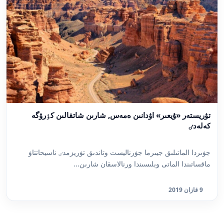
تۋريستەر «ۇيعىر» اۋدانىن ەمەس, شارىن شاتقالىن كٶرۋگە
كەلەدٸ
جۋىردا الماتىلىق جيىرما جۋرناليست وتاندىق تۋريزمدٸ ناسيحاتتاۋ
ماقساتىندا الماتى وبلىسىندا ورنالاسقان شارىن...
9 قازان 2019