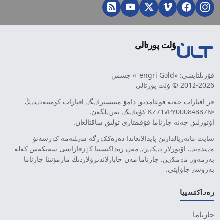
ۇلت پورتالى
قۇرىلتايشى: «Tengri Gold» جشس
2012-2026 © ۇلت پورتالى
قر اقپارات جەنە قوعامدىق دامۋ مينيسترلٸگٸ اقپارات كوميتەتٸنٸڭ
№KZ71VPY00084887 كۋەلٸگٸ بەرٸلگەن.
اۆتورلىق جەنە جارناما قۇقىقتارى تولىق ساقتالعان.
سايت ماتەريالدارىن پايدالانعاندا دەرەككٶزگە سٸلتەمە كٶرسەتۋ
مٸندەتتٸ. اۆتورلار پٸكٸرٸ مەن رەداكتسييا كٶزقاراسى سەيكەس كەلە
بەرمەۋٸ مٷمكٸن. جارناما مەن حابارلاندىرۋلاردىڭ مازمۇنىنا جارناما
بەرۋشٸ جاۋاپتى.
رەداكتسييا
جارناما