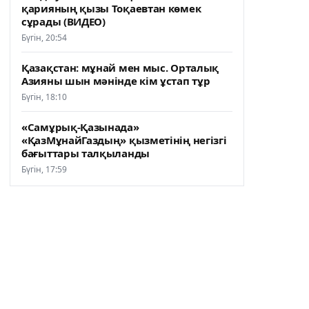
қарияның қызы Тоқаевтан көмек
сұрады (ВИДЕО)
Бүгін, 20:54
Қазақстан: мұнай мен мыс. Орталық
Азияны шын мәнінде кім ұстап тұр
Бүгін, 18:10
«Самұрық-Қазынада»
«ҚазМұнайГаздың» қызметінің негізгі
бағыттары талқыланды
Бүгін, 17:59