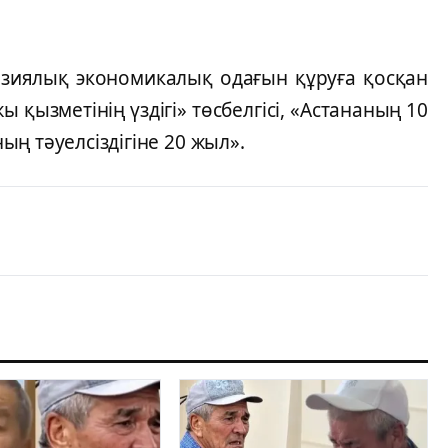
уразиялық экономикалық одағын құруға қосқан
 қызметінің үздігі» төсбелгісі, «Астананың 10
ң тәуелсіздігіне 20 жыл».