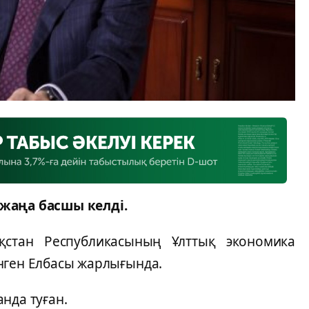
жаңа басшы келді.
қстан Республикасының Ұлттық экономика
нген Елбасы жарлығында.
нда туған.