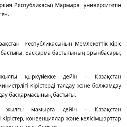
ркия Республикасы) Мармара университетін
ген.
зақстан Республикасының Мемлекеттік кіріс
м бастығы, Басқарма бастығының орынбасары,
ылғы қыркүйекке дейін – Қазақстан
инистрлігі Кірістерді талдау және болжамдау
мдау басқармасының бастығы.
3 жылғы мамырға дейін – Қазақстан
Кірістер, конвенциялар және келісімшарттар