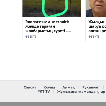
Экология министрлігі:
Жылқыш
Желіде тараған
шаруа қ
жолбарыстың суреті –
алғаш ре
фейк
шықты (
ӨЗЕКТІ
ӨЗЕКТІ
Саясат
Қоғам
Аймақ
Руханият
ҰЛТ TV
Жұмысшы мамандықтар