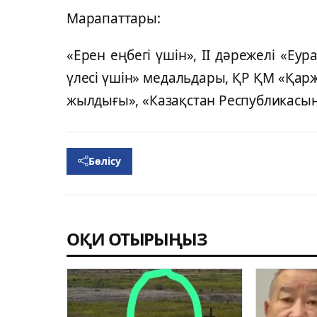
Марапаттары:
«Ерен еңбегі үшін», ІІ дәрежелі «Е
үлесі үшін» медальдары, ҚР ҚМ «Қаржы
жылдығы», «Казақстан Республикасыны
Бөлісу
ОҚИ ОТЫРЫҢЫЗ