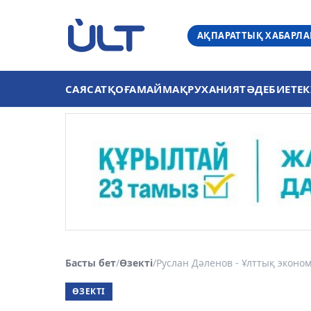
АҚПАРАТТЫҚ ХАБАРЛ
САЯСАТ
ҚОҒАМ
АЙМАҚ
РУХАНИЯТ
ӘДЕБИЕТ
ЕК
Басты бет
/
Өзекті
/
Руслан Дәленов - Ұлттық эконо
ӨЗЕКТІ