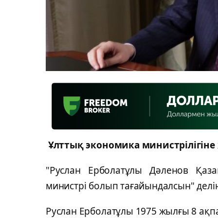
Ұлттық экономика министрілігіне 
"Руслан Ерболатұлы Дәленов Қаза
министрі болып тағайындалсын" делі
Руслан Ерболатұлы 1975 жылғы 8 ақпа