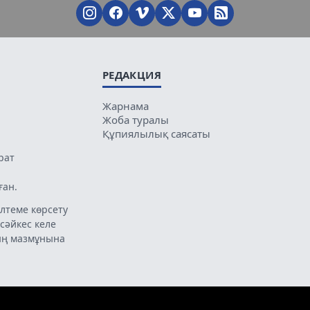
РЕДАКЦИЯ
Жарнама
Жоба туралы
Құпиялылық саясаты
рат
ған.
лтеме көрсету
 сәйкес келе
ың мазмұнына