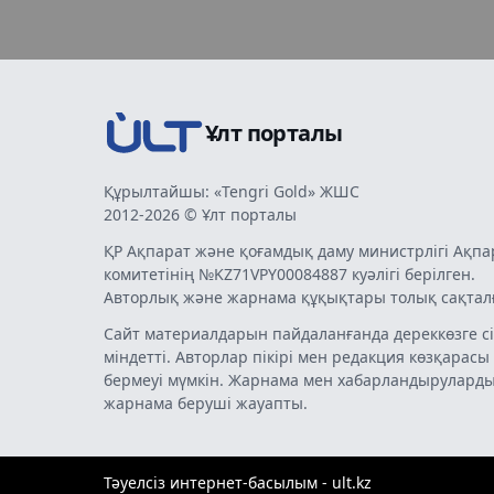
Ұлт порталы
Құрылтайшы: «Tengri Gold» ЖШС
2012-2026 © Ұлт порталы
ҚР Ақпарат және қоғамдық даму министрлігі Ақпа
комитетінің №KZ71VPY00084887 куәлігі берілген.
Авторлық және жарнама құқықтары толық сақтал
Сайт материалдарын пайдаланғанда дереккөзге сі
міндетті. Авторлар пікірі мен редакция көзқарасы
бермеуі мүмкін. Жарнама мен хабарландырулард
жарнама беруші жауапты.
Тәуелсіз интернет-басылым - ult.kz