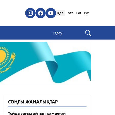
Қаз
Төте
Lat
Рус
СОҢҒЫ ЖАҢАЛЫҚТАР
Тойда уағыз айтып қамалған