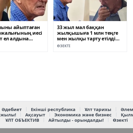
ыны айыптаған
33 жыл мал баққан
ожалығының иесі
жылқышыға 1 млн теңге
т ел алдына
мен жылқы тарту етілді
ВИДЕО)
(ВИДЕО)
ӨЗЕКТІ
Әдебиет
Екінші республика
Ұлт тарихы
Әлем
 жылы!
Ақсауыт
Экономика және бизнес
Қыл
ҰЛТ ОБЪЕКТИВ
Айтылды - орындалды!
Өзекті