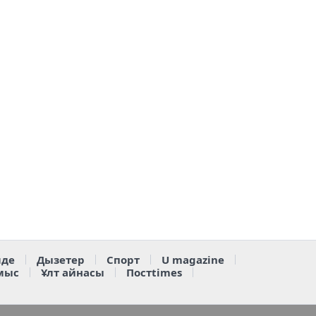
де
Дызетер
Спорт
U magazine
мыс
Ұлт айнасы
Постtimes