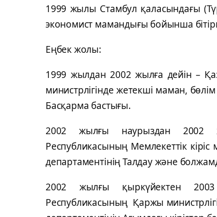
1999 жылы Стамбул қаласындағы (Тү
экономист мамандығы бойынша бітір
Еңбек жолы:
1999 жылдан 2002 жылға дейін – Қа
министрлігінде жетекші маман, бөлі
Басқарма бастығы.
2002 жылғы наурыздан 2002 ж
Республикасының Мемлекеттік кіріс м
департаментінің Талдау және болжа
2002 жылғы қыркүйектен 200
Республикасының Қаржы министрлігі 