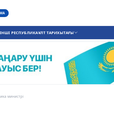
АМА
ІНШІ РЕСПУБЛИКА
ҰЛТ ТАРИХЫ
ТАҒЫ
мика министрі