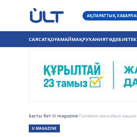
АҚПАРАТТЫҚ ХАБАРЛ
САЯСАТ
ҚОҒАМ
АЙМАҚ
РУХАНИЯТ
ӘДЕБИЕТ
ЕК
Басты бет
/
U magazine
/
Головкин мансабын қашан 
U MAGAZINE