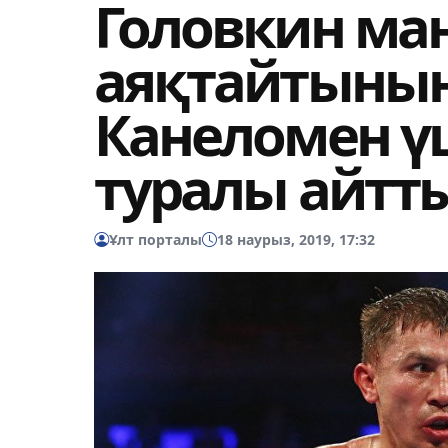
Головкин ма
аяқтайтынын
Канеломен ү
туралы айтт
Ұлт порталы
18 наурыз, 2019, 17:32