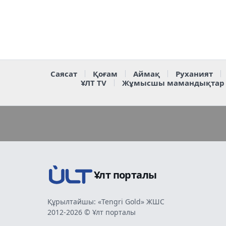
Саясат
Қоғам
Аймақ
Руханият
ҰЛТ TV
Жұмысшы мамандықтар
Ұлт порталы
Құрылтайшы: «Tengri Gold» ЖШС
2012-2026 © Ұлт порталы