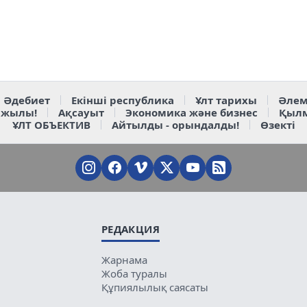
Әдебиет
Екінші республика
Ұлт тарихы
Әлем
 жылы!
Ақсауыт
Экономика және бизнес
Қыл
ҰЛТ ОБЪЕКТИВ
Айтылды - орындалды!
Өзекті
РЕДАКЦИЯ
Жарнама
Жоба туралы
Құпиялылық саясаты