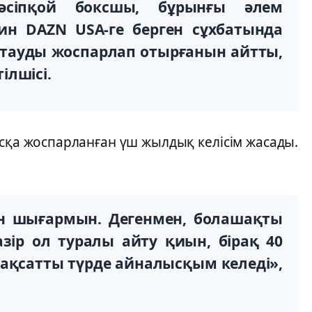
әсіпқой боксшы, бұрынғы әлем
н DAZN USA-ге берген сұхбатында
тауды жоспарлап отырғанын айтты,
ілшісі.
сқа жоспарланған үш жылдық келісім жасады.
н шығармын. Дегенмен, болашақты
азір ол туралы айту қиын, бірақ 40
қсатты түрде айналысқым келеді»,