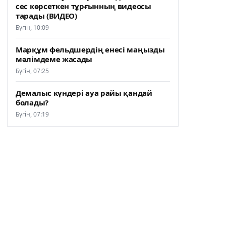
сес көрсеткен тұрғынның видеосы
тарады (ВИДЕО)
Бүгін, 10:09
Марқұм фельдшердің енесі маңызды
мәлімдеме жасады
Бүгін, 07:25
Демалыс күндері ауа райы қандай
болады?
Бүгін, 07:19