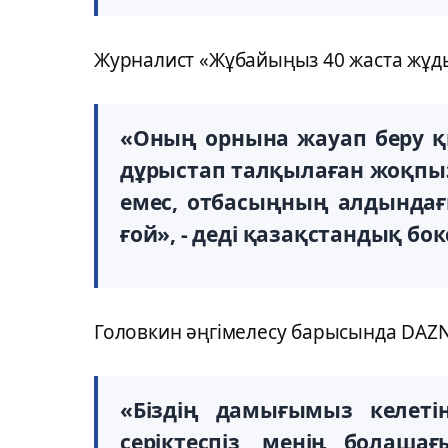
Журналист «Жұбайыңыз 40 жаста жұды
«Оның орнына жауап беру қи
дұрыстап талқылаған жоқпыз.
емес, отбасыңның алдындағы
ғой», - деді қазақстандық бо
Головкин әңгімелесу барысында DAZN-
«Біздің дамығымыз келетін
серіктеспіз, менің болаш