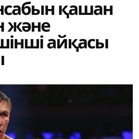
нсабын қашан
 және
шінші айқасы
ы