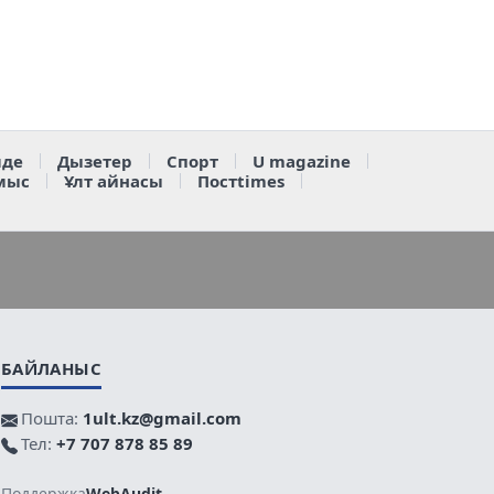
де
Дызетер
Спорт
U magazine
мыс
Ұлт айнасы
Постtimes
БАЙЛАНЫС
Пошта:
1ult.kz@gmail.com
Тел:
+7 707 878 85 89
Поддержка
WebAudit