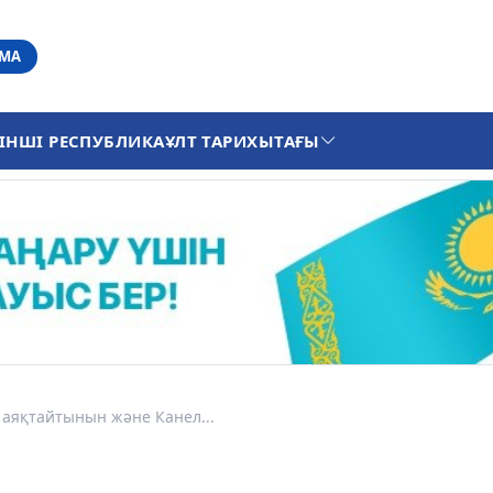
АМА
ІНШІ РЕСПУБЛИКА
ҰЛТ ТАРИХЫ
ТАҒЫ
аяқтайтынын және Канел...