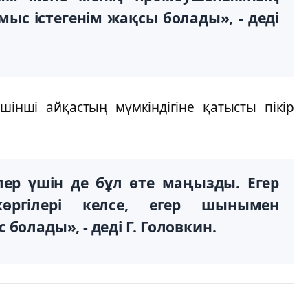
ыс істегенім жақсы болады», - деді
інші айқастың мүмкіндігіне қатысты пікір
лер үшін де бұл өте маңызды. Егер
өргілері келсе, егер шынымен
болады», - деді Г. Головкин.