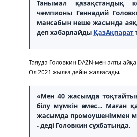
Танымал қазақстандық к
чемпионы Геннадий Головки
мансабын неше жасында аяқ
деп хабарлайды
ҚазАқпарат
т
Таяуда Головкин DAZN-мен алты айқа
Ол 2021 жылға дейін жалғасады.
«Мен 40 жасымда тоқтайты
білу мүмкін емес... Маған қ
жасымда промоушеніммен ма
- деді Головкин сұхбатында.