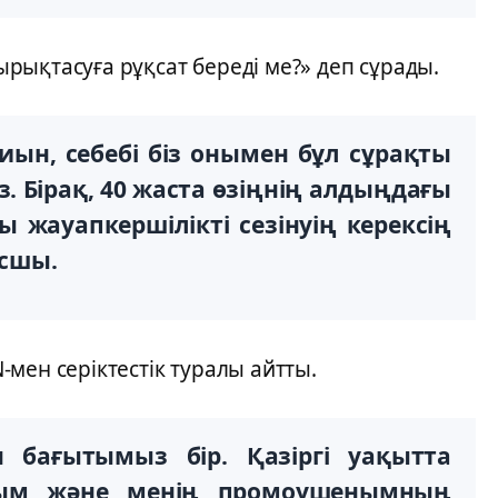
рықтасуға рұқсат береді ме?» деп сұрады.
ын, себебі біз онымен бұл сұрақты
 Бірақ, 40 жаста өзіңнің алдыңдағы
 жауапкершілікті сезінуің керексің
ксшы.
мен серіктестік туралы айтты.
 бағытымыз бір. Қазіргі уақытта
ағым және менің промоушенымның