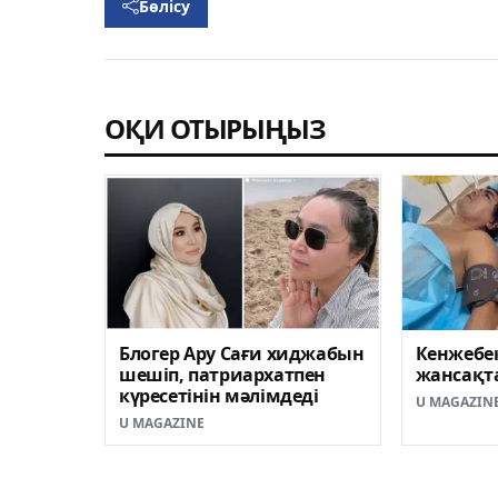
Бөлісу
ОҚИ ОТЫРЫҢЫЗ
Блогер Ару Сағи хиджабын
Кенжебе
шешіп, патриархатпен
жансақта
күресетінін мәлімдеді
U MAGAZIN
U MAGAZINE