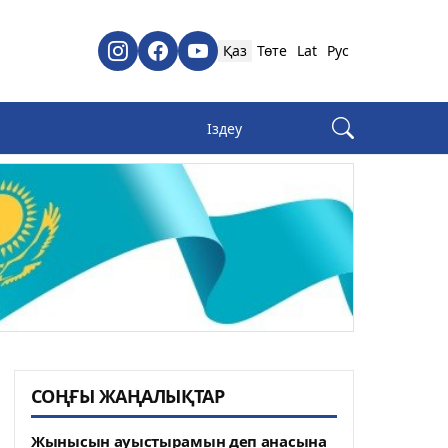
Қаз
Төте
Lat
Рус
СОҢҒЫ ЖАҢАЛЫҚТАР
Жынысын ауыстырамын деп анасына