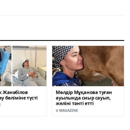
к Жанәбілов
Мөлдір Мұқанова туған
у бөліміне түсті
ауылында сиыр сауып,
желіні тәнті етті
E
U MAGAZINE