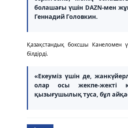
болашағы үшін DAZN-мен жұм
Геннадий Головкин.
Қазақстандық боксшы Канеломен үш
білдірді.
«Екеуміз үшін де, жанкүйер
олар осы жекпе-жекті к
қызығушылық туса, бұл айқас 